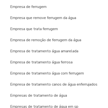
com Qualidade é representante autorizada da marca Econox,
uma solução altamente eficiente em edifícios que estejam
Empresa de ferrugem
passando por problemas de água ferruginosa, encanamentos
enferrujados ou incrustados. A empresa atende condomínios
Empresa que remove ferrugem da água
presentes em todo o estado de São Paulo.
Empresa que trata ferrugem
Empresa de remoção de ferrugem da água
Empresa de tratamento água amarelada
Empresa de tratamento água ferrosa
Empresa de tratamento água com ferrugem
Empresa de tratamento canos de água enferrujados
Empresas de tratamento de água
Empresas de tratamento de água em sp