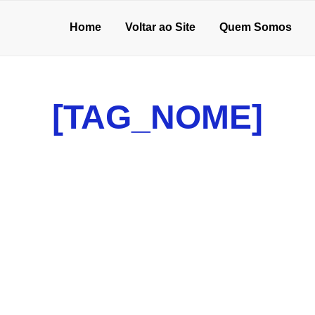
Home
Voltar ao Site
Quem Somos
[TAG_NOME]
ality