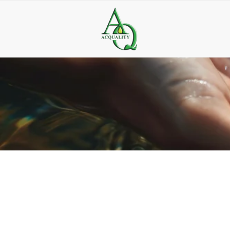
11 de maio de 2026
Dúvidas de como limpar filtro de água? Chame a Acqu